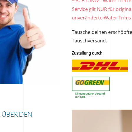
!!!ACHTUNG!!! Water Trim F
Service gilt NUR für origi
unveränderte Water Trims 
Tausche deinen erschöpft
Tauschversand.
E ÜBER DEN