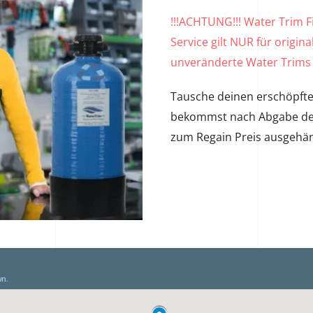
!!!ACHTUNG!!! Water Trim F
Service gilt NUR für origi
unveränderte Water Trims 
Tausche deinen erschöpfte
bekommst nach Abgabe des 
zum Regain Preis ausgehän